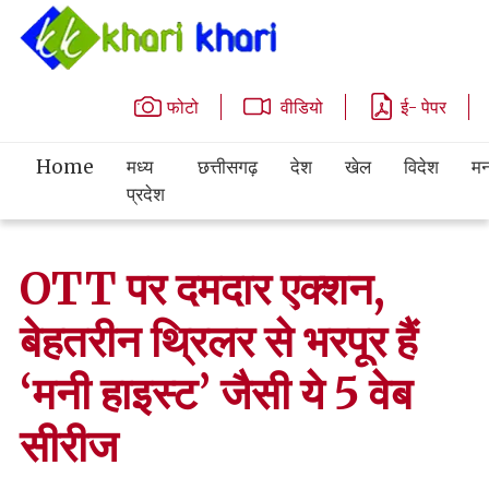
फोटो
वीडियो
ई- पेपर
Home
मध्य
छत्तीसगढ़
देश
खेल
विदेश
मन
प्रदेश
OTT पर दमदार एक्‍शन,
बेहतरीन थ्र‍िलर से भरपूर हैं
‘मनी हाइस्‍ट’ जैसी ये 5 वेब
सीरीज