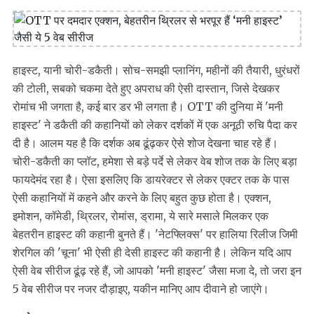
हाइस्‍ट, यानी चोरी-डकैती। सोच-समझी प्‍लानिंग, महीनों की तैयारी, धुरंधरों
की टोली, सबको चकमा देते हुए अपराध की ऐसी दास्‍तान, जिसे देखकर
रोमांच भी जगता है, कई बार डर भी लगता है। OTT की दुनिया में 'मनी
हाइस्‍ट' ने डकैती की कहानियों को लेकर दर्शकों में एक अनूठी रुचि पैदा कर
दी है। आलम यह है कि दर्शक अब ढूंढ़कर ऐसे शोज देखना चाह रहे हैं।
चोरी-डकैती का प्‍लॉट, हमेशा से बड़े पर्दे से लेकर वेब शोज तक के लिए बड़ा
फायदेमंद रहा है। ऐसा इसलिए कि डायरेक्‍टर से लेकर एक्‍टर तक के पास
ऐसी कहानियों में कहने और करने के लिए बहुत कुछ होता है। एक्‍शन,
इमोशन, कॉमेडी, थ्र‍िलर, रोमांस, ड्रामा, ये सारे मसाले मिलकर एक
बेहतरीन हाइस्‍ट की कहानी बुनते हैं। 'नेटफ्ल‍िक्‍स' पर हालिया रिलीज जिमी
शेरगिल की 'चूना' भी ऐसी ही देसी हाइस्‍ट की कहानी है। लेकिन यदि आप
ऐसी वेब सीरीज ढूंढ़ रहे हैं, जो आपको 'मनी हाइस्‍ट' जैसा मजा दे, तो जरा इन
5 वेब सीरीज पर नजर दौड़ाइए, यकीन मानिए आप दीवाने हो जाएंगे।