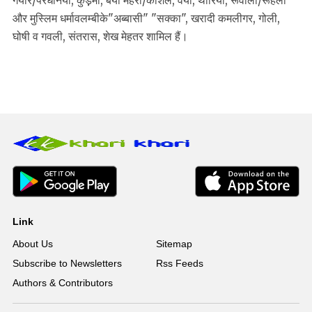
गयार/परधनिया, कुड़़मी, बया महरा/कौशल, वया, थोरिया, रूवाला/रूहेला
और मुस्लिम धर्मावलम्बीके"अब्बासी" "सक्का", खरादी कमलीगर, गोली,
घोषी व गवली, संतरास, शेख मेहतर शामिल हैं।
Link
About Us
Sitemap
Subscribe to Newsletters
Rss Feeds
Authors & Contributors