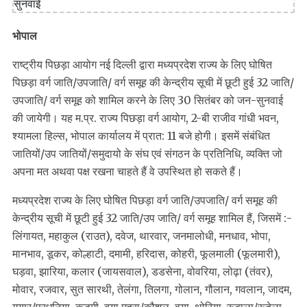
भोपाल
राष्ट्रीय पिछड़ा आयोग नई दिल्ली द्वारा मध्यप्रदेश राज्य के लिए घोषित
पिछड़ा वर्ग जाति/उपजाति/ वर्ग समूह की केन्द्रीय सूची में छूटी हुई 32 जाति/
उपजाति/ वर्ग समूह को शामिल करने के लिए 30 सितंबर को जन-सुनवाई
की जायेगी। यह म.प्र. राज्य पिछड़ा वर्ग आयोग, 2-बी राजीव गांधी भवन,
श्यामला हिल्स, भोपाल कार्यालय में प्रात: 11 बजे होगी। इसमें संबंधित
जातियों/उप जातियों/समुदायो के संघ एवं संगठन के प्रतिनिधि, व्यक्ति जो
अपना मत अथवा पक्ष रखना चाहते हैं वे उपस्थित हो सकते हैं।
मध्यप्रदेश राज्य के लिए घोषित पिछड़ा वर्ग जाति/उपजाति/ वर्ग समूह की
केन्द्रीय सूची में छूटी हुई 32 जाति/उप जाति/ वर्ग समूह शामिल हैं, जिसमें :-
लिंगायत, महाकुल (राउत), दवेज, थारवार, जनमालोधी, मनधाव, भोपा,
मानभाव, डूकर, कोल्हाटी, दमामी, हरिदास, कोहरी, फूलमाली (फूलमारी),
घड़वा, झारिया, कलार (जायसवाल), डडसेना, वोवरिया, लोढ़ा (तंवर),
मोवार, रजवार, सुत सारथी, तेलंगा, तिलगा, गोलान, गौलान, गवलान, जादम,