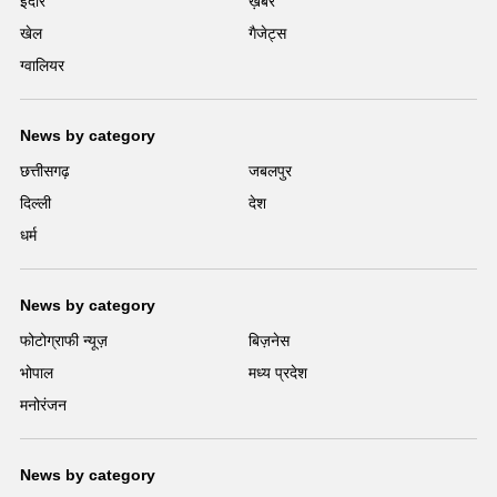
इंदौर
ख़बर
खेल
गैजेट्स
ग्वालियर
News by category
छत्तीसगढ़
जबलपुर
दिल्ली
देश
धर्म
News by category
फोटोग्राफी न्यूज़
बिज़नेस
भोपाल
मध्य प्रदेश
मनोरंजन
News by category