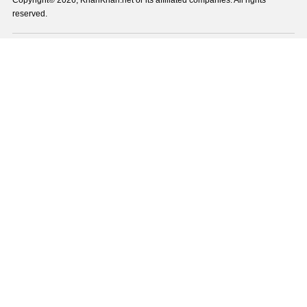
Copyright© 2026, KhariKhari.net or its affiliated companies. All rights
reserved.