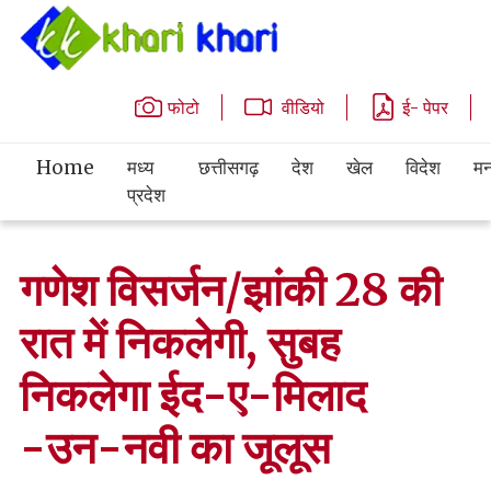
फोटो
वीडियो
ई- पेपर
Home
मध्य
छत्तीसगढ़
देश
खेल
विदेश
मन
प्रदेश
गणेश विसर्जन/झांकी 28 की
रात में निकलेगी, सुबह
निकलेगा ईद-ए-मिलाद
-उन-नवी का जूलूस