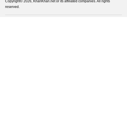
Copyright© 2026, KhariKhari.net or its affiliated companies. All rights
reserved.