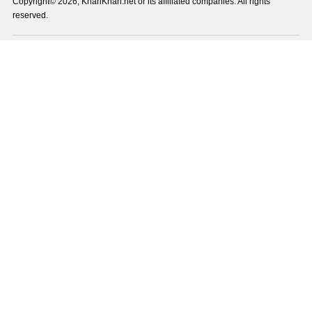
Copyright© 2026, KhariKhari.net or its affiliated companies. All rights
reserved.