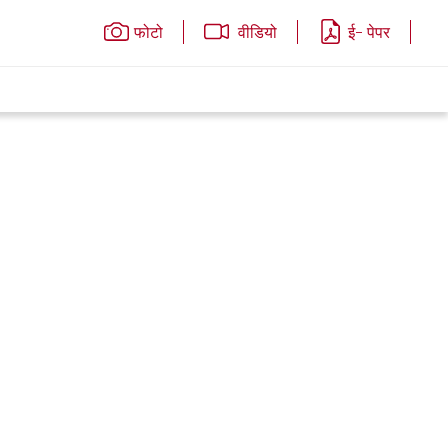
फोटो
वीडियो
ई- पेपर